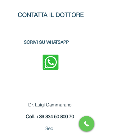
informazioni trasparenti sulla policy
delle spedizioni è il modo migliore per
costruire fiducia e rassicurare i tuoi
CONTATTA IL DOTTORE
clienti che possono acquistare da te in
tutta sicurezza.
SCRIVI SU WHATSAPP
Dr. Luigi Cammarano
Cell.
+39 334 50 800 70
Sedi